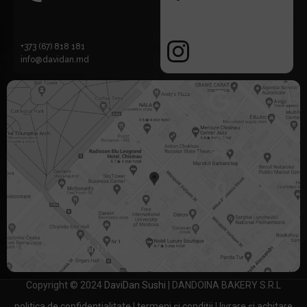
+373 (67) 818 181
info@davidan.md
Strada Libertății 2
Copyright © 2024
DaviDan Sushi
| DANDOINA BAKERY S.R.L
politica de confidențialitate
|
termeni și condiții
|
livrare și achitare