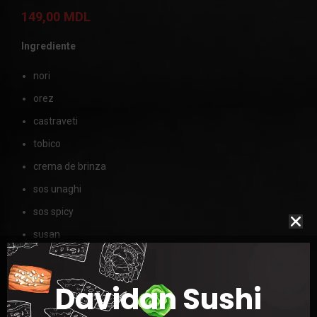
149,00
MDL
Ingrediente
nori
orez
castraveti
tobico
crema de brinza
sos unaghi
sos spicy
susan
MASA
400g
Davidan Sushi