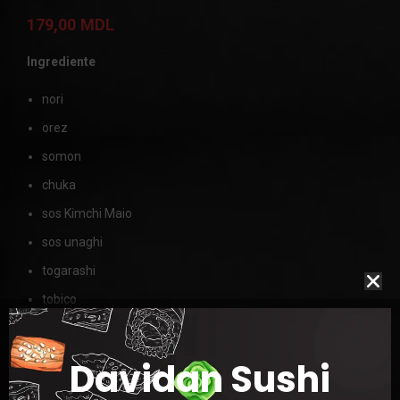
179,00
MDL
Ingrediente
nori
orez
somon
chuka
sos Kimchi Maio
sos unaghi
togarashi
tobico
MASA
285g
Davidan Sushi