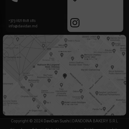
+373 (67) 818 181
info@davidan.md
Strada Libertății 2
Copyright © 2024
DaviDan Sushi
| DANDOINA BAKERY S.R.L