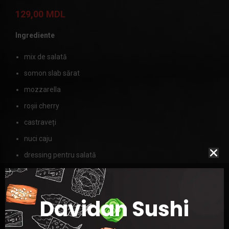
129,00
MDL
Ingrediente
mix de salată
somon slab sărat
mozzarella
roșii cherry
castraveți
nuci caju
dressing pentru salată
MASA
225g
Davidan Sushi
Categorie:
Salate