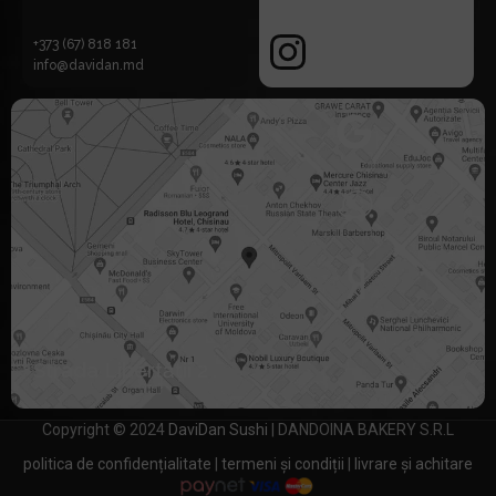
+373 (67) 818 181
info@davidan.md
Strada Libertății 2
Copyright © 2024
DaviDan Sushi
| DANDOINA BAKERY S.R.L
politica de confidențialitate
|
termeni și condiții
|
livrare și achitare