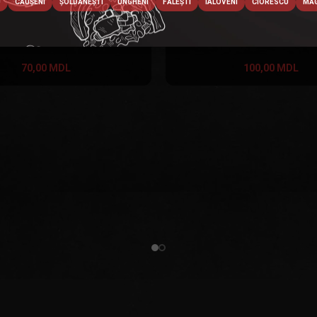
U
CĂUȘENI
ȘOLDĂNEȘTI
UNGHENI
FĂLEȘTI
IALOVENI
CIORESCU
MĂG
upă cremă cu spanac
Supă cremă cu spanac și c
70,00
MDL
100,00
MDL