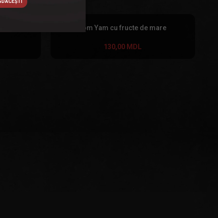
DĂCEȘTI
reveți
Tom Yam cu fructe de mare
130,00
MDL