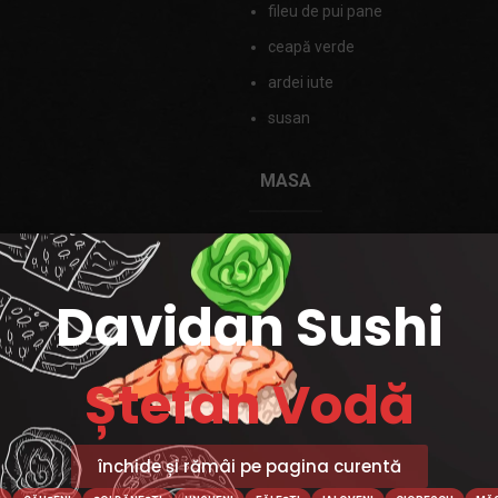
fileu de pui pane
ceapă verde
ardei iute
susan
MASA
Categorie:
Supe
Davidan Sushi
Ștefan Vodă
închide și rămâi pe pagina curentă