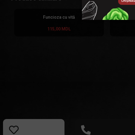
CHIȘINĂ
Funcioza cu vită
S
115,00
MDL