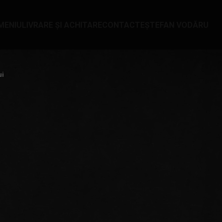
MENIU
LIVRARE ȘI ACHITARE
CONTACTE
ȘTEFAN VODĂ
RU
ui