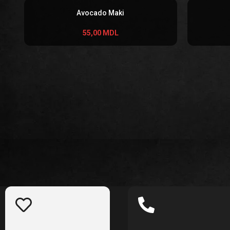
Avocado Maki
55,00
MDL