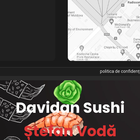
Strada Libertății 2
politica de confidenț
Davidan Sushi
Ștefan Vodă