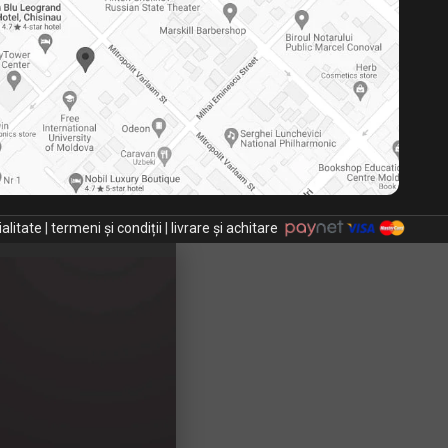
ialitate
|
termeni și condiții
|
livrare și achitare