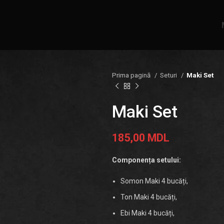
Prima pagină
Seturi
Maki Set
Maki Set
185,00
MDL
Componența setului:
Somon Maki 4 bucăți,
Ton Maki 4 bucăți,
Ebi Maki 4 bucăți,