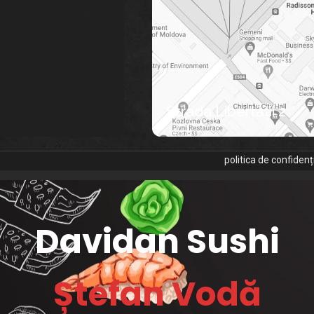
Strada Libertății 2
politica de confidenț
Davidan Sushi
Ștefan Vodă