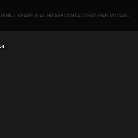
MENIU
LIVRARE ȘI ACHITARE
CONTACTE
ȘTEFAN VODĂ
RU
oll