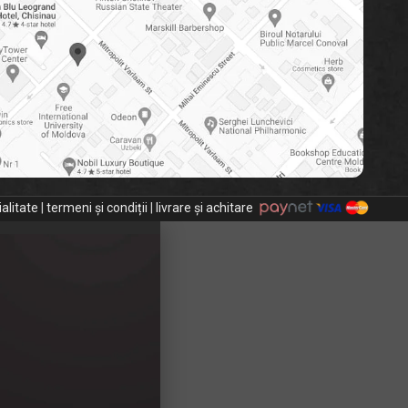
ialitate
|
termeni și condiții
|
livrare și achitare