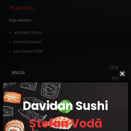
75,00
MDL
Ingrediente:
aripioare de pui
pesmeți panco
sos Sweet-Chilli
250g
MASA
,
50g
Davidan Sushi
Categorie:
Gustări
Ștefan Vodă