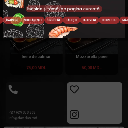
Produse similare
închide și rămâi pe pagina curentă
U
CĂUȘENI
ȘOLDĂNEȘTI
UNGHENI
FĂLEȘTI
IALOVENI
CIORESCU
MĂG
Inele de calmar
Mozzarella pane
75,00
MDL
50,00
MDL
+373 (67) 818 181
info@davidan.md